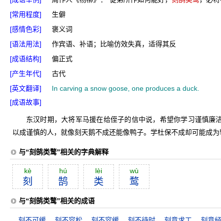
[常用程度]
生僻
[感情色彩]
褒义词
[语法用法]
作宾语、补语；比喻仿效失真，适得其反
[成语结构]
偏正式
[产生年代]
古代
[英文翻译]
In carving a snow goose, one produces a duck.
[成语故事]
东汉时期，大将军马援在给侄子的信中说，希望你学习谨慎廉
以成谨慎的人，就像刻天鹅不成还能像鸭子。学杜保不成却可能成为
与“刻鹄类鹜”相关的字典解释
kè
hú
lèi
wù
刻
鹄
类
鹜
与“刻鹄类鹜”相关的成语
刻不可缓
刻不容松
刻不容缓
刻不待时
刻意求工
刻意