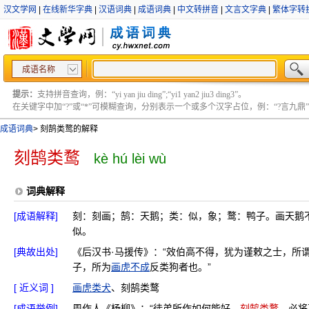
汉文学网
|
在线新华字典
|
汉语词典
|
成语词典
|
中文转拼音
|
文言文字典
|
繁体字转
成语名称
提示：
支持拼音查询，例：“yi yan jiu ding”;“yi1 yan2 jiu3 ding3”。
在关键字中加“?”或“*”可模糊查询，分别表示一个或多个汉字占位，例：“?言九鼎” ;“?言
成语词典
>
刻鹄类鹜的解释
刻鹄类鹜
kè hú lèi wù
词典解释
[成语解释]
刻：刻画；鹄：天鹅；类：似，象；鹜：鸭子。画天鹅
似。
[典故出处]
《后汉书·马援传》：“效伯高不得，犹为谨敕之士，所
子，所为
画虎不成
反类狗者也。”
[ 近义词 ]
画虎类犬
、刻鹄类鹜
[成语举例]
周作人《杨柳》：“徒弟所作如何能好，
刻鹄类鹜
，必将