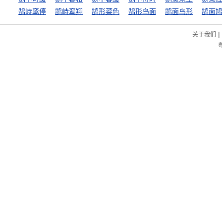
鹄峙鸾停
鹄峙鸾翔
鹄形菜色
鹄形鸟面
鹄面鸟形
鹄面
|
关于我们
粤