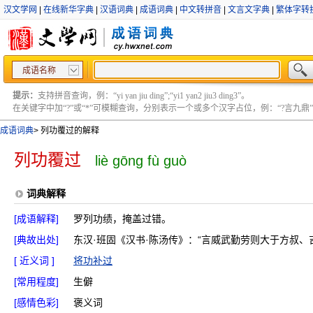
汉文学网
|
在线新华字典
|
汉语词典
|
成语词典
|
中文转拼音
|
文言文字典
|
繁体字转
成语名称
提示：
支持拼音查询，例：“yi yan jiu ding”;“yi1 yan2 jiu3 ding3”。
在关键字中加“?”或“*”可模糊查询，分别表示一个或多个汉字占位，例：“?言九鼎” ;“?言
成语词典
>
列功覆过的解释
列功覆过
liè gōng fù guò
词典解释
[成语解释]
罗列功绩，掩盖过错。
[典故出处]
东汉·班固《汉书·陈汤传》：“言威武勤劳则大于方叔、
[ 近义词 ]
将功补过
[常用程度]
生僻
[感情色彩]
褒义词