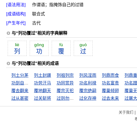
[语法用法]
作谓语；指掩饰自己的过错
[成语结构]
联合式
[产生年代]
古代
与“列功覆过”相关的字典解释
liè
gōng
fù
guò
列
功
覆
过
与“列功覆过”相关的成语
列土分茅
列土封疆
列祖列宗
列风淫雨
列鼎而食
列鼎
功到自然成
功劳汗马
功同赏异
功名利禄
功名富贵
功名
覆去翻来
覆地翻天
覆宗灭祀
覆宗绝嗣
覆巢倾卵
过从甚密
过关斩将
过则勿惮改
过化存神
过去未来
过屠
|
关于我们
粤