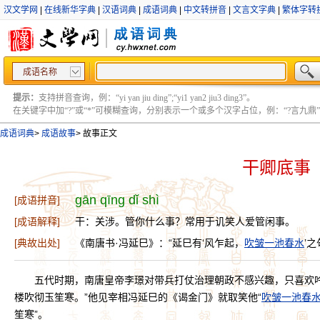
汉文学网
|
在线新华字典
|
汉语词典
|
成语词典
|
中文转拼音
|
文言文字典
|
繁体字转
成语名称
提示：
支持拼音查询，例：“yi yan jiu ding”;“yi1 yan2 jiu3 ding3”。
在关键字中加“?”或“*”可模糊查询，分别表示一个或多个汉字占位，例：“?言九鼎” ;“?言
成语词典
>
成语故事
>
故事正文
干卿底事
gān qīng dǐ shì
[成语拼音]
[成语解释]
干：关涉。管你什么事？常用于讥笑人爱管闲事。
[典故出处]
《南唐书·冯延巳》：“延巳有‘风乍起，
吹皱一池春水
’
五代时期，南唐皇帝李璟对带兵打仗治理朝政不感兴趣，只喜欢
楼吹彻玉笙寒。”他见宰相冯延巳的《谒金门》就取笑他“
吹皱一池春
笙寒”。