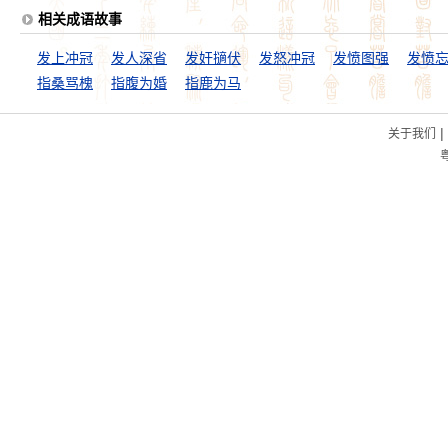
相关成语故事
发上冲冠
发人深省
发奸擿伏
发怒冲冠
发愤图强
发愤
指桑骂槐
指腹为婚
指鹿为马
|
关于我们
粤