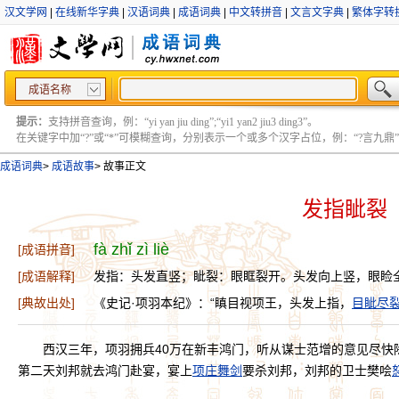
汉文学网
|
在线新华字典
|
汉语词典
|
成语词典
|
中文转拼音
|
文言文字典
|
繁体字转
成语名称
提示：
支持拼音查询，例：“yi yan jiu ding”;“yi1 yan2 jiu3 ding3”。
在关键字中加“?”或“*”可模糊查询，分别表示一个或多个汉字占位，例：“?言九鼎” ;“?言
成语词典
>
成语故事
>
故事正文
发指眦裂
fà zhǐ zì liè
[成语拼音]
[成语解释]
发指：头发直竖；眦裂：眼眶裂开。头发向上竖，眼睑
[典故出处]
《史记·项羽本纪》：“瞋目视项王，头发上指，
目眦尽
西汉三年，项羽拥兵40万在新丰鸿门，听从谋士范增的意见尽快
第二天刘邦就去鸿门赴宴，宴上
项庄舞剑
要杀刘邦，刘邦的卫士樊哙