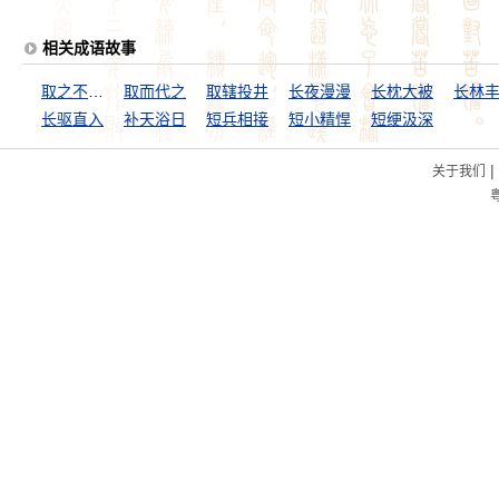
相关成语故事
取之不尽，用之不竭
取而代之
取辖投井
长夜漫漫
长枕大被
长林
长驱直入
补天浴日
短兵相接
短小精悍
短绠汲深
|
关于我们
粤