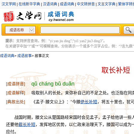
汉文学网
|
在线新华字典
|
汉语词典
|
成语词典
|
中文转拼音
|
文言文字典
|
繁体字转
成语名称
提示：
支持拼音查询，例：“yi yan jiu ding”;“yi1 yan2 jiu3 ding3”。
在关键字中加“?”或“*”可模糊查询，分别表示一个或多个汉字占位，例：“?言九鼎” ;“?言
成语词典
>
成语故事
>
故事正文
取长补短
qǔ cháng bǔ duǎn
[成语拼音]
[成语解释]
吸取别人的长处，来弥补自己的不足之处。也泛指在同
[典故出处]
《孟子·滕文公上》：“今滕
绝长补短
，将五十里也，犹可
战国时期，滕文公从楚国路经宋国时会见孟子，孟子给他讲一些
还要他
截长补短
，发挥地区优势，以仁政来治理天下，滕国可以成为
应付。