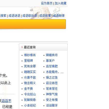
设为首页
|
加入收藏
语搜索
|
成语谜语
|
成语歇后语
|
成语故事
|
成语附录
最近查询
维妙维肖
嫦娥奔月
里程碑
暴发户
死有余罪
齿甘乘肥
踏踏实实
水能载舟，亦能覆舟
个完。
众寡不敌
操之过急
能以此上
微言精义
茹泣吞悲
金不换
常来常往
令出如山
神怿气愉
犹解倒悬
受之有愧
样
滔滔不
小本经纪
诘诎聱牙
，已经是