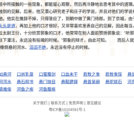
活中所接触的一些现象，都能留心观察，然后再冷静地去思考其中的道理
独到的见解。后来，他又潜心研究老子和庄子的学说，并且对他们的学说
。他实在推辞不掉，只得答应了，到朝中做了黄门待郎。到了京城，由
头头是道
，再加上他的口才很好，又非常喜欢发表自己的见解，因此每当
太尉王衍，十分欣赏郭象的口才，他常常在别人面前赞扬郭象说：“听郭
往下灌注，永远没有枯竭的时候。”郭象的辩才，由此可知。 而后人就
就橡倒悬的河水、
滔滔不绝
，永远没有停止的时候。
如悬河
口尚乳臭
口蜜腹剑
口血未干
若敖之鬼
若敖鬼馁
悬
河泻水
悬石程书
悬门抉目
悬鞀建铎
悬首吴阙
悬驼就石
河
清难俟
河鱼之疾
河鱼腹疾
|
|
|
关于我们
联系方式
免责声明
意见建议
粤ICP备10104591号-1