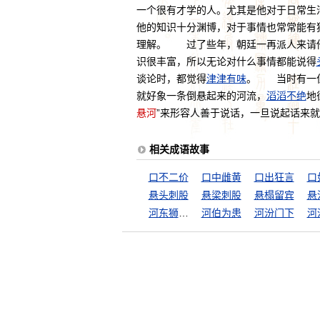
一个很有才学的人。尤其是他对于日常生
他的知识十分渊博，对于事情也常常能有
理解。 过了些年，朝廷一再派人来请他
识很丰富，所以无论对什么事情都能说得
谈论时，都觉得
津津有味
。 当时有一位
就好象一条倒悬起来的河流，
滔滔不绝
地
悬河
”来形容人善于说话，一旦说起话来
相关成语故事
口不二价
口中雌黄
口出狂言
口
悬头刺股
悬梁刺股
悬榻留宾
悬
河东狮子吼
河伯为患
河汾门下
河