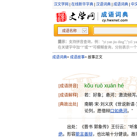
汉文学网
|
在线新华字典
|
汉语词典
|
成语词典
|
中
成语名称
提示：
支持拼音查询，例：“yi yan jiu ding”;“yi1 yan2
在关键字中加“?”或“*”可模糊查询，分别表示一个或多
成语词典
>
成语故事
>
故事正文
kǒu ruò xuán hé
[成语拼音]
[成语解释]
若：好象；悬河：激流倾泻
[典故出处]
南朝·宋·刘义庆《世说新语
论列，愿借辩
口如悬河
。”
出处：《晋书 郭象传》王衍云：“听
绝
。形容
能言善辩
，也比喻十分健谈。故