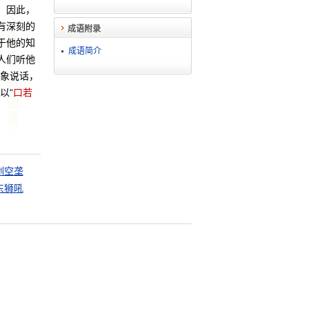
。因此，
有深刻的
成语附录
于他的知
成语简介
人们听他
象说话，
以“
口若
剑空垄
东狮吼