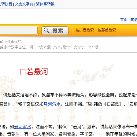
文转拼音
|
文言文字典
|
繁体字转换
首页
|
成
按拼音检索
按部首检索
 jiu3 ding3”。
个汉字占位，例：“?言九鼎” ;“?言?鼎”;“一言??”;“一言*”等。
口若悬河
。讲起话来滔滔不绝，象瀑布不停地奔流倾泻。形容能说会辨，说起来没
·赏誉》：“郭子玄语议如
悬河泻水
，注而不竭。”唐·韩愈《石鼓歌》：“安
象语，如
悬河泻水
，注而不竭。”释义：“悬河”，瀑布。讲起话来像瀑布一
事：晋朝时，有一位大学问家，名叫郭象，字子玄。 他在年轻的时候