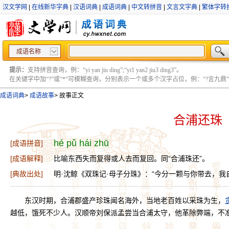
汉文学网
|
在线新华字典
|
汉语词典
|
成语词典
|
中文转拼音
|
文言文字典
|
繁体字转
成语名称
提示：
支持拼音查询，例：“yi yan jiu ding”;“yi1 yan2 jiu3 ding3”。
在关键字中加“?”或“*”可模糊查询，分别表示一个或多个汉字占位，例：“?言九鼎” ;“?言
成语词典
>
成语故事
>
故事正文
合浦还珠
hé pǔ hái zhū
[成语拼音]
[成语解释]
比喻东西失而复得或人去而复回。同“合浦珠还”。
[典故出处]
明·沈鲸《双珠记·母子分珠》：“今分一颗与你带去，我
东汉时期，合浦郡盛产珍珠闻名海外，当地老百姓以采珠为生，
越低，饿死不少人。汉顺帝刘保派孟尝当合浦太守，他革除弊端，不