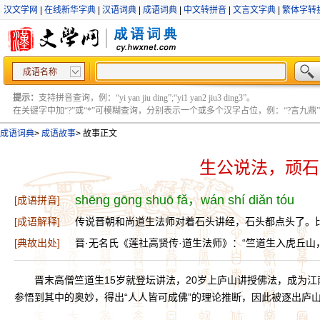
汉文学网
|
在线新华字典
|
汉语词典
|
成语词典
|
中文转拼音
|
文言文字典
|
繁体字转
成语名称
提示：
支持拼音查询，例：“yi yan jiu ding”;“yi1 yan2 jiu3 ding3”。
在关键字中加“?”或“*”可模糊查询，分别表示一个或多个汉字占位，例：“?言九鼎” ;“?言
成语词典
>
成语故事
>
故事正文
生公说法，顽石
shēng gōng shuō fǎ，wán shí diǎn tóu
[成语拼音]
[成语解释]
传说晋朝和尚道生法师对着石头讲经，石头都点头了。
[典故出处]
晋·无名氏《莲社高贤传·道生法师》：“竺道生入虎丘
晋末高僧竺道生15岁就登坛讲法，20岁上庐山讲授佛法，成为
参悟到其中的奥妙，得出“人人皆可成佛”的理论推断，因此被逐出庐