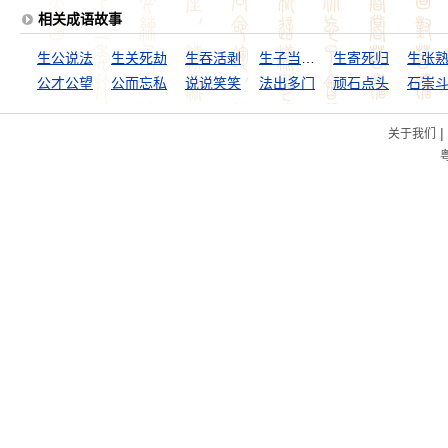
相关成语故事
生公说法
生关死劫
生吞活剥
生子当如孙仲谋
生寄死归
生张
公才公望
公而忘私
说说笑笑
法出多门
顽石点头
石崇
|
关于我们
粤