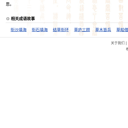
恩。
相关成语故事
衔沙填海
衔石填海
结草衔环
草庐三顾
草木皆兵
草船
|
关于我们
粤