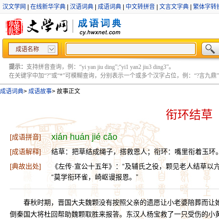
汉文学网
|
在线新华字典
|
汉语词典
|
成语词典
|
中文转拼音
|
文言文字典
|
繁体字转
成语名称
提示：
支持拼音查询，例：“yi yan jiu ding”;“yi1 yan2 jiu3 ding3”。
在关键字中加“?”或“*”可模糊查询，分别表示一个或多个汉字占位，例：“?言九鼎” ;“?言
成语词典
>
成语故事
>
故事正文
衔环结草
xián huán jié cǎo
[成语拼音]
[成语解释]
结草：把草结成绳子，搭救恩人；衔环：嘴里衔着玉环
[典故出处]
《左传·宣公十五年》：“及辅氏之役，颗见老人结草以
“莫学衔环雀，崎岖谩报恩。”
春秋时期，晋国大夫魏颗没有按照父亲的遗愿让小老婆陪葬而让
倒秦国大将杜回帮助魏颗取胜来报答。东汉人杨宝救了一只受伤的小