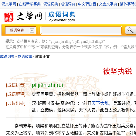
汉文学网
|
在线新华字典
|
汉语词典
|
成语词典
|
中文转拼音
|
文言文字典
|
繁体字转
成语名称
提示：
支持拼音查询，例：“yi yan jiu ding”;“yi1 yan2 jiu3 ding3”。
在关键字中加“?”或“*”可模糊查询，分别表示一个或多个汉字占位，例：“?言九鼎” ;“?言
成语词典
>
成语故事
>
故事正文
被坚执锐
pī jiān zhí ruì
[成语拼音]
[成语解释]
穿坚固甲胄，握锐利武器。谓上阵战斗或作好战斗准备
[典故出处]
汉·班固《汉书·高帝纪》：“前日
天下大乱
，兵革并起，
乱，立诸侯，偃兵息民，天下大安，此皆太公之教训也。
秦朝末年，项梁和项羽拥立楚怀王的孙子熊心为楚怀王起兵反秦
宋义为上将军、项羽为副将率军去救赵国。宋义到安阳后不进军，对项