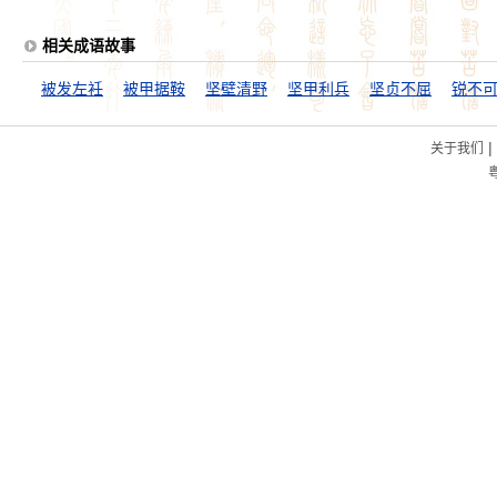
相关成语故事
被发左衽
被甲据鞍
坚壁清野
坚甲利兵
坚贞不屈
锐不
|
关于我们
粤