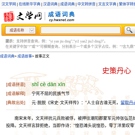
汉文学网
|
在线新华字典
|
汉语词典
|
成语词典
|
中文转拼音
|
文言文字典
|
繁体字转
成语名称
提示：
支持拼音查询，例：“yi yan jiu ding”;“yi1 yan2 jiu3 ding3”。
在关键字中加“?”或“*”可模糊查询，分别表示一个或多个汉字占位，例：“?言九鼎” ;“?言
成语词典
>
成语故事
>
故事正文
史策丹心
shǐ cè dān xīn
[成语拼音]
[成语解释]
宁死不屈的民族气节
[典故出处]
元·脱脱《宋史·文天祥传》：“人士自古谁无死，
留取丹
南宋末年，文天祥抗元兵败被俘，被押往潮阳郡蒙军元帅张弘范
投降。文天祥言辞拒绝，当即作诗：“惶恐滩头说惶恐，零丁洋里叹零