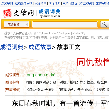
汉文学网
|
在线新华字典
|
汉语词典
|
成语词典
|
中文转拼音
|
文言文字典
|
繁体字转
成语名称
提示：
支持拼音查询，例：“yi yan jiu ding”;“yi1 yan2 jiu3 ding3”。
在关键字中加“?”或“*”可模糊查询，分别表示一个或多个汉字占位，例：“?言九鼎” ;“?言
成语词典
>
成语故事
>
故事正文
同仇敌
tóng chóu dí kài
[成语拼音]
[成语解释]
同仇：共同对敌；敌：对抗，抵拒；忾：愤怒。指全体
[典故出处]
《诗经·秦风·无衣》：“修我戈矛，与子同仇。”《左传·
东周春秋时期，有一首流传于军