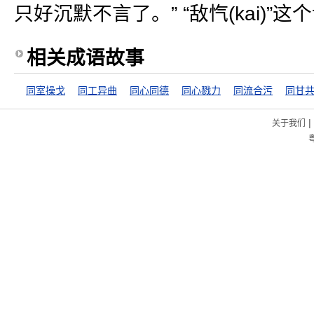
只好沉默不言了。” “敌忾(kai)
相关成语故事
同室操戈
同工异曲
同心同德
同心戮力
同流合污
同甘
|
关于我们
粤