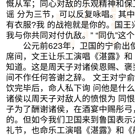
慨从军；同心对敌的乐观精神和保
谣 分为三节，可以反复咏唱。其中
有衣服?我 的战袍就是你的。国
我与你共同对付仇敌。” “同仇”
公元前623年，卫国的宁俞出
席间，文王让乐工演唱《湛露》和《
知道。这是周天子对诸侯恩赐、褒
间不作任何答谢之辞。 文王对宁
饮完毕后，命人私下询 问他是什么
诸侯以周天子对敌人的愤恨为 同
子为了酬谢诸侯，在酒宴中赐彤弓
的。但如今我们卫国来到鲁国表示
礼节，也命乐工演唱《湛露》和《