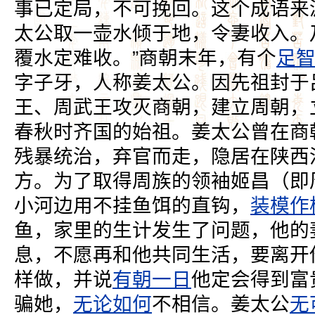
事已定局，不可挽回。这个成语来
太公取一壶水倾于地，令妻收入。
覆水定难收。”商朝末年，有个
足
字子牙，人称姜太公。因先祖封于
王、周武王攻灭商朝，建立周朝，
春秋时齐国的始祖。姜太公曾在商
残暴统治，弃官而走，隐居在陕西
方。为了取得周族的领袖姬昌（即
小河边用不挂鱼饵的直钩，
装模作
鱼，家里的生计发生了问题，他的
息，不愿再和他共同生活，要离开
样做，并说
有朝一日
他定会得到富
骗她，
无论如何
不相信。姜太公
无