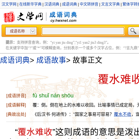
汉文学网
|
在线新华字典
|
汉语词典
|
成语词典
|
中文转拼音
|
文言文字典
|
繁体字转
成语名称
提示：
支持拼音查询，例：“yi yan jiu ding”;“yi1 yan2 jiu3 ding3”。
在关键字中加“?”或“*”可模糊查询，分别表示一个或多个汉字占位，例：“?言九鼎” ;“?言
成语词典
>
成语故事
>
故事正文
覆水难
fù shuǐ nán shōu
[成语拼音]
[成语解释]
覆：倒。倒在地上的水难以收回。比喻事情已成定局，
[典故出处]
《后汉书·何进传》：“国家之事易可容易？
覆水不收
，
“
覆水难收
”这则成语的意思是泼