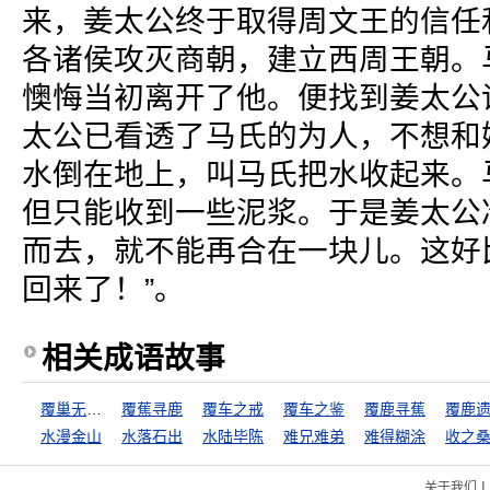
来，姜太公终于取得周文王的信任
各诸侯攻灭商朝，建立西周王朝。
懊悔当初离开了他。便找到姜太公
太公已看透了马氏的为人，不想和
水倒在地上，叫马氏把水收起来。
但只能收到一些泥浆。于是姜太公
而去，就不能再合在一块儿。这好
回来了！”。
相关成语故事
覆巢无完卵
覆蕉寻鹿
覆车之戒
覆车之鉴
覆鹿寻蕉
覆鹿
水漫金山
水落石出
水陆毕陈
难兄难弟
难得糊涂
收之
|
关于我们