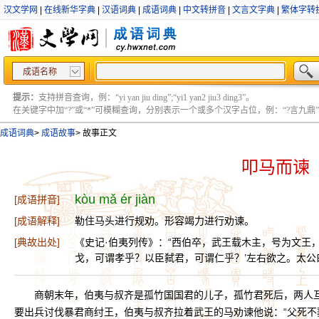
汉文学网
|
在线新华字典
|
汉语词典
|
成语词典
|
中文转拼音
|
文言文字典
|
繁体字转
成语名称
提示：
支持拼音查询，例：“yi yan jiu ding”;“yi1 yan2 jiu3 ding3”。
在关键字中加“?”或“*”可模糊查询，分别表示一个或多个汉字占位，例：“?言九鼎” ;“?言
成语词典
>
成语故事
>
故事正文
叩马而谏
kòu mǎ ér jiàn
[成语拼音]
[成语解释]
勒住马头进行规劝。形容竭力进行劝谏。
[典故出处]
《史记·伯夷列传》：“西伯卒，武王载木主，号为文王
戈，可谓孝乎？以臣弑君，可谓仁乎？’左右欲之。太公曰
商朝末年，伯夷与叔齐是孤竹国国君的儿子，孤竹君死后，两人
要出兵讨伐暴君商纣王，伯夷与叔齐拉着武王的马劝谏他说：“父死不