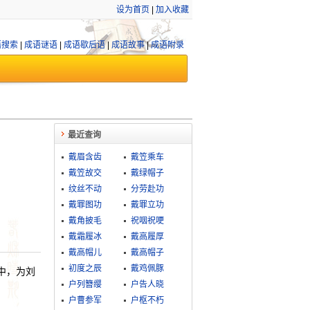
设为首页
|
加入收藏
语搜索
|
成语谜语
|
成语歇后语
|
成语故事
|
成语附录
最近查询
戴眉含齿
戴笠乘车
戴笠故交
戴绿帽子
纹丝不动
分劳赴功
戴罪图功
戴罪立功
戴角披毛
祝咽祝哽
戴霜履冰
戴高履厚
戴高帽儿
戴高帽子
初度之辰
戴鸡佩豚
中，为刘
户列簪缨
户告人晓
户曹参军
户枢不朽