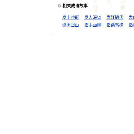
相关成语故事
发上冲冠
发人深省
发奸擿伏
发
纵虎归山
指手画脚
指桑骂槐
指