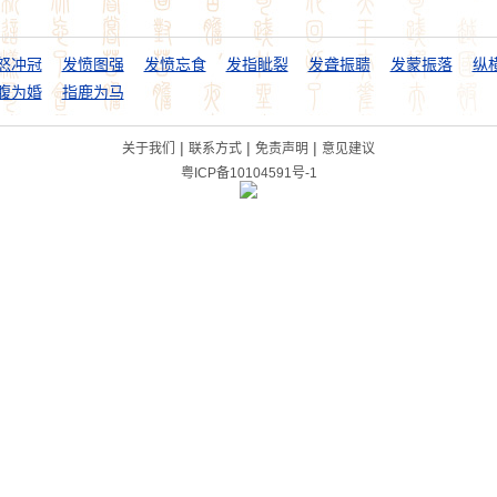
怒冲冠
发愤图强
发愤忘食
发指眦裂
发聋振聩
发蒙振落
纵
腹为婚
指鹿为马
|
|
|
关于我们
联系方式
免责声明
意见建议
粤ICP备10104591号-1