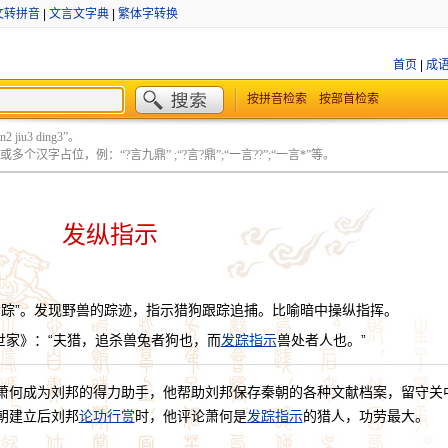
文转拼音
|
文言文字典
|
繁体字转换
首页
|
成
按拼音检索
按部首检索
 jiu3 ding3”。
个汉字占位，例：“?言九鼎” ;“?言?鼎”;“一言??”;“一言*”等。
发纵指示
“踪”。发现野兽的踪迹，指示猎狗跟踪追捕。比喻暗中操纵指挥。
世家》：“夫猎，追杀兽兔者狗也，而
发踪指示
兽处者人也。”
萧何成为刘邦的得力助手，他帮助刘邦保存秦朝的各种文献档案，留守关
朝建立后刘邦
论功行赏
时，他评论萧何是
发踪指示
的猎人，功劳最大。