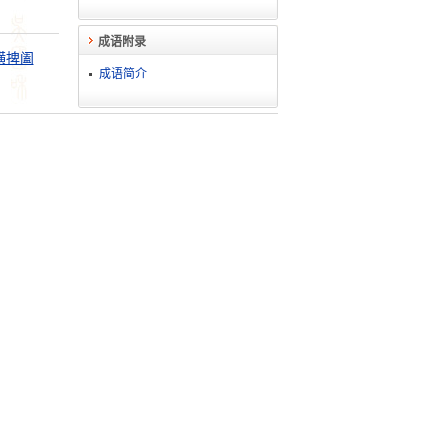
成语附录
横捭阖
成语简介