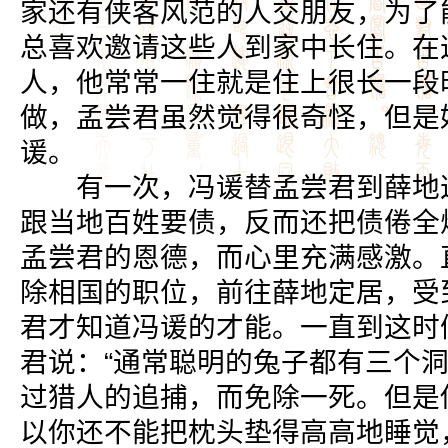
家还有侠客风范的人交朋友，为了
总喜欢邀请这些人到家中长住。在
人，他常常一住就是住上很长一段
做，孟尝君虽然觉得很奇怪，但是
谖。
有一次，冯谖替孟尝君到薛地这
跟当地百姓要债，反而还把债倦全
孟尝君的恩德，而心里充满感激。
除相国的职位，前往薛地定居，受
君才知道冯谖的才能。一直到这时
君说：“通常聪明的兔子都有三个
过猎人的追捕，而免除一死。但是
以你还不能把枕头垫得高高地睡觉