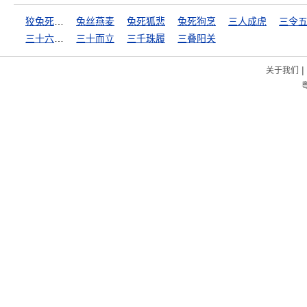
狡兔死，良狗烹
兔丝燕麦
兔死狐悲
兔死狗烹
三人成虎
三令
三十六计，走为上计
三十而立
三千珠履
三叠阳关
|
关于我们
粤