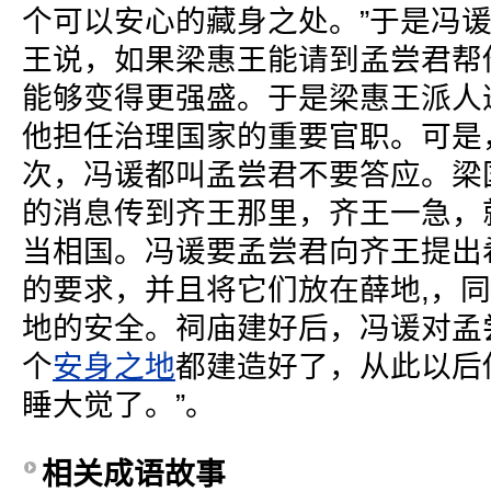
个可以安心的藏身之处。”于是冯
王说，如果梁惠王能请到孟尝君帮
能够变得更强盛。于是梁惠王派人
他担任治理国家的重要官职。可是
次，冯谖都叫孟尝君不要答应。梁
的消息传到齐王那里，齐王一急，
当相国。冯谖要孟尝君向齐王提出
的要求，并且将它们放在薛地,，
地的安全。祠庙建好后，冯谖对孟
个
安身之地
都建造好了，从此以后
睡大觉了。”。
相关成语故事