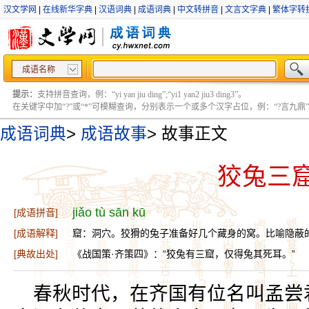
汉文学网
|
在线新华字典
|
汉语词典
|
成语词典
|
中文转拼音
|
文言文字典
|
繁体字转
成语名称
提示：
支持拼音查询，例：“yi yan jiu ding”;“yi1 yan2 jiu3 ding3”。
在关键字中加“?”或“*”可模糊查询，分别表示一个或多个汉字占位，例：“?言九鼎” ;“?言
成语词典
>
成语故事
>
故事正文
狡兔三
jiǎo tù sān kū
[成语拼音]
[成语解释]
窟：洞穴。狡猾的兔子准备好几个藏身的窝。比喻隐蔽
[典故出处]
《战国策·齐策四》：“狡兔有三窟，仅得兔其死耳。”
春秋时代，在齐国有位名叫孟尝