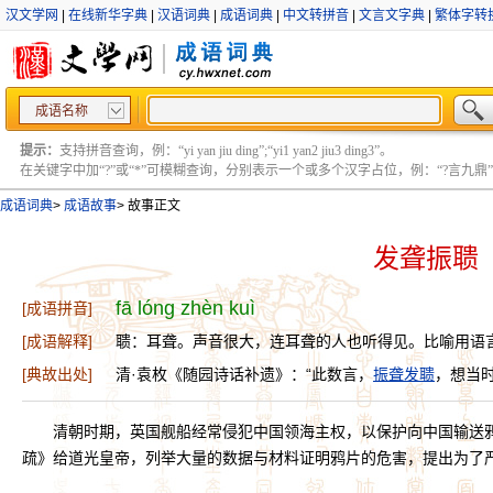
汉文学网
|
在线新华字典
|
汉语词典
|
成语词典
|
中文转拼音
|
文言文字典
|
繁体字转
成语名称
提示：
支持拼音查询，例：“yi yan jiu ding”;“yi1 yan2 jiu3 ding3”。
在关键字中加“?”或“*”可模糊查询，分别表示一个或多个汉字占位，例：“?言九鼎” ;“?言
成语词典
>
成语故事
>
故事正文
发聋振聩
fā lóng zhèn kuì
[成语拼音]
[成语解释]
聩：耳聋。声音很大，连耳聋的人也听得见。比喻用语
[典故出处]
清·袁枚《随园诗话补遗》：“此数言，
振聋发聩
，想当
清朝时期，英国舰船经常侵犯中国领海主权，以保护向中国输送
疏》给道光皇帝，列举大量的数据与材料证明鸦片的危害，提出为了