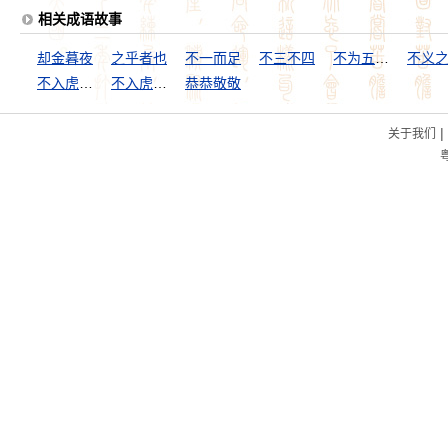
相关成语故事
却金暮夜
之乎者也
不一而足
不三不四
不为五斗米折腰
不义
不入虎穴，不得虎子
不入虎穴，焉得虎子
恭恭敬敬
|
关于我们
粤