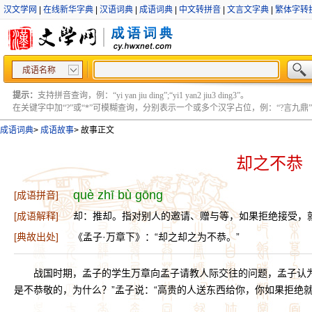
汉文学网
|
在线新华字典
|
汉语词典
|
成语词典
|
中文转拼音
|
文言文字典
|
繁体字转
成语名称
提示：
支持拼音查询，例：“yi yan jiu ding”;“yi1 yan2 jiu3 ding3”。
在关键字中加“?”或“*”可模糊查询，分别表示一个或多个汉字占位，例：“?言九鼎” ;“?言
成语词典
>
成语故事
>
故事正文
却之不恭
què zhī bù gōng
[成语拼音]
[成语解释]
却：推却。指对别人的邀请、赠与等，如果拒绝接受，
[典故出处]
《孟子·万章下》：“却之却之为不恭。”
战国时期，孟子的学生万章向孟子请教人际交往的问题，孟子认
是不恭敬的，为什么？”孟子说：“高贵的人送东西给你，你如果拒绝