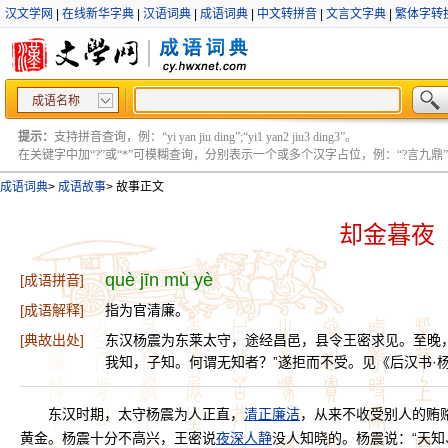
汉文学网
|
在线新华字典
|
汉语词典
|
成语词典
|
中文转拼音
|
文言文字典
|
繁体字转
成语名称
提示：
支持拼音查询，例：“yi yan jiu ding”;“yi1 yan2 jiu3 ding3”。
在关键字中加“?”或“*”可模糊查询，分别表示一个或多个汉字占位，例：“?言九鼎” ;“?言
成语词典
>
成语故事
>
故事正文
却金暮夜
què jīn mù yè
[成语拼音]
[成语解释]
指为官清廉。
[典故出处]
东汉杨震为东莱太守，途经昌邑，县令王密求见。至晚
我知，子知。何谓无知者？”遂拒而不受。见《后汉书·
东汉时期，太守杨震为人正直，
清正廉洁
，从来不收受别人的贿
黄金。杨震十分不高兴，王密说
夜深人静
没人知晓的。杨震说：“天