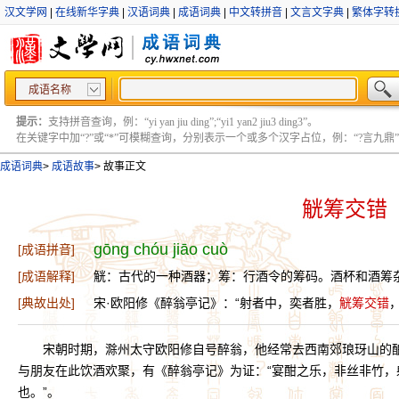
汉文学网
|
在线新华字典
|
汉语词典
|
成语词典
|
中文转拼音
|
文言文字典
|
繁体字转
成语名称
提示：
支持拼音查询，例：“yi yan jiu ding”;“yi1 yan2 jiu3 ding3”。
在关键字中加“?”或“*”可模糊查询，分别表示一个或多个汉字占位，例：“?言九鼎” ;“?言
成语词典
>
成语故事
>
故事正文
觥筹交错
gōng chóu jiāo cuò
[成语拼音]
[成语解释]
觥：古代的一种酒器；筹：行酒令的筹码。酒杯和酒筹
[典故出处]
宋·欧阳修《醉翁亭记》：“射者中，奕者胜，
觥筹交错
宋朝时期，滁州太守欧阳修自号醉翁，他经常去西南郊琅玡山的酿
与朋友在此饮酒欢聚，有《醉翁亭记》为证：“宴酣之乐，非丝非竹，
也。”。