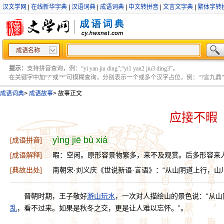
汉文学网
|
在线新华字典
|
汉语词典
|
成语词典
|
中文转拼音
|
文言文字典
|
繁体字转
成语名称
提示：
支持拼音查询，例：“yi yan jiu ding”;“yi1 yan2 jiu3 ding3”。
在关键字中加“?”或“*”可模糊查询，分别表示一个或多个汉字占位，例：“?言九鼎” ;“?言
成语词典
>
成语故事
>
故事正文
应接不暇
yìng jiē bù xiá
[成语拼音]
[成语解释]
暇：空闲。原形容景物繁多，来不及观赏。后多形容来
[典故出处]
南朝宋·刘义庆《世说新语·言语》：“从山阴道上行，
晋朝时期，王子敬好
游山玩水
，一次对人描绘山的景色说：“从
乱
，看不过来。如果是秋冬之交，更是让人难以忘怀。”。