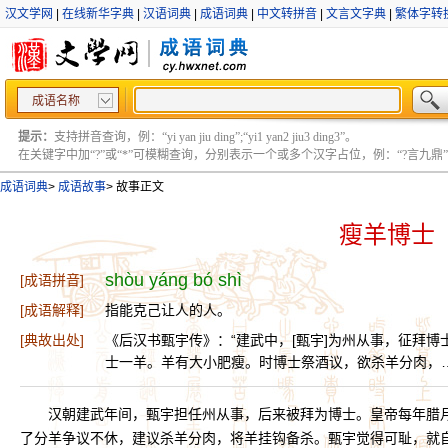
汉文学网
|
在线新华字典
|
汉语词典
|
成语词典
|
中文转拼音
|
文言文字典
|
繁体字转
成语名称
提示：
支持拼音查询，例：“yi yan jiu ding”;“yi1 yan2 jiu3 ding3”。
在关键字中加“?”或“*”可模糊查询，分别表示一个或多个汉字占位，例：“?言九鼎” ;“?言
成语词典
>
成语故事
>
故事正文
瘦羊博士
shòu yáng bó shì
[成语拼音]
[成语解释]
指能克己让人的人。
[典故出处]
《后汉书甄宇传》：“建武中，[甄宇]为州从事，征拜博
士一羊。羊有大小肥瘦。时博士祭酒议，欲杀羊分肉，
汉朝建武年间，甄宇担任州从事，后来被拜为博士。皇帝每年腊
了分羊争议不休，建议杀羊分肉，将羊挂钩备杀。甄宇觉得可耻，就