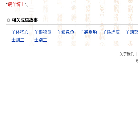
“
瘦羊博士
”。
相关成语故事
羊体嵇心
羊狠狼贪
羊续悬鱼
羊裘垂钓
羊质虎皮
羊踏
士别三日，刮目相待
士别三日，当刮目相待
|
关于我们
粤