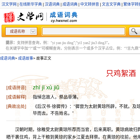
汉文学网
|
在线新华字典
|
汉语词典
|
成语词典
|
中文转拼音
|
文言文字典
|
繁体字转
成语名称
提示：
支持拼音查询，例：“yi yan jiu ding”;“yi1 yan2 jiu3 ding3”。
在关键字中加“?”或“*”可模糊查询，分别表示一个或多个汉字占位，例：“?言九鼎” ;“?言
成语词典
>
成语故事
>
故事正文
只鸡絮酒
zhī jī xù jiǔ
[成语拼音]
[成语解释]
指悼念故人，祭品菲薄。
[典故出处]
《后汉书·徐徲传》：“徲尝为太尉黄琼所辟，不就。及
毕而去。不告姓名。”
汉朝时期，徐稚受太尉黄琼所荐而当官，后来离职。黄琼病故归
晒干裹住鸡，背上干粮到黄琼的家乡江夏去拜祭。在黄琼的坟前，他