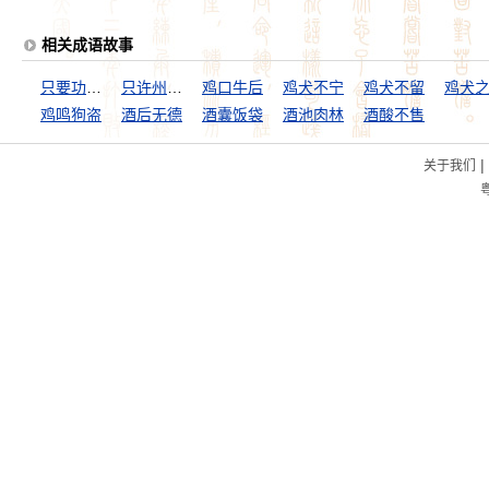
相关成语故事
只要功夫深，铁杵磨成针
只许州官放火，不许百姓点灯
鸡口牛后
鸡犬不宁
鸡犬不留
鸡鸣狗盗
酒后无德
酒囊饭袋
酒池肉林
酒酸不售
|
关于我们
粤