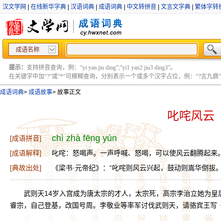
汉文学网
|
在线新华字典
|
汉语词典
|
成语词典
|
中文转拼音
|
文言文字典
|
繁体字转
成语名称
提示：
支持拼音查询，例：“yi yan jiu ding”;“yi1 yan2 jiu3 ding3”。
在关键字中加“?”或“*”可模糊查询，分别表示一个或多个汉字占位，例：“?言九鼎” ;“?言
成语词典
>
成语故事
>
故事正文
叱咤风云
chì zhà fēng yún
[成语拼音]
[成语解释]
叱咤：怒喝声。一声呼喊、怒喝，可以使风云翻腾起来
[典故出处]
《梁书·元帝纪》：“叱咤则风云兴起，鼓动则嵩华倒拔。
武则天14岁入宫成为唐太宗的才人，太宗死，高宗李治立她为皇
睿宗，自己登基，改国号周。李敬业等率军讨伐武则天，请骆宾王写《