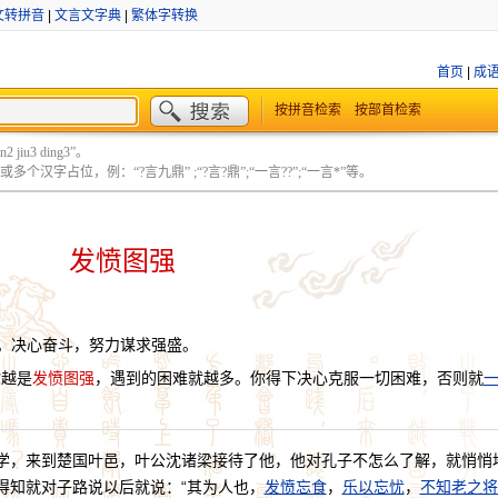
文转拼音
|
文言文字典
|
繁体字转换
首页
|
成
按拼音检索
按部首检索
 jiu3 ding3”。
个汉字占位，例：“?言九鼎” ;“?言?鼎”;“一言??”;“一言*”等。
发愤图强
。决心奋斗，努力谋求强盛。
你越是
发愤图强
，遇到的困难就越多。你得下决心克服一切困难，否则就
学，来到楚国叶邑，叶公沈诸梁接待了他，他对孔子不怎么了解，就悄悄
得知就对子路说以后就说：“其为人也，
发愤忘食
，
乐以忘忧
，
不知
老之将