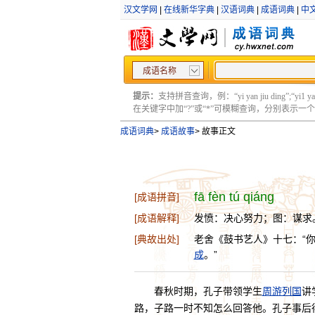
汉文学网
|
在线新华字典
|
汉语词典
|
成语词典
|
中
成语名称
提示：
支持拼音查询，例：“yi yan jiu ding”;“yi1 yan2
在关键字中加“?”或“*”可模糊查询，分别表示一个或多
成语词典
>
成语故事
>
故事正文
fā fèn tú qiáng
[成语拼音]
[成语解释]
发愤：决心努力；图：谋求
[典故出处]
老舍《鼓书艺人》十七：“
成
。”
春秋时期，孔子带领学生
周游列国
讲
路，子路一时不知怎么回答他。孔子事后