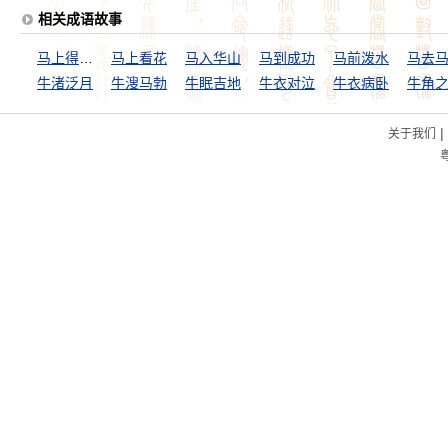
相关成语故事
马上得天下
马上看花
马入华山
马到成功
马前泼水
马去
牛渚泛月
牛溲马勃
牛眠吉地
牛衣对泣
牛衣病卧
牛角
|
关于我们
粤