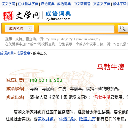
汉文学网
|
在线新华字典
|
汉语词典
|
成语词典
|
中文转拼音
|
文言文字典
|
繁体字转
成语名称
提示：
支持拼音查询，例：“yi yan jiu ding”;“yi1 yan2 jiu3 ding3”。
在关键字中加“?”或“*”可模糊查询，分别表示一个或多个汉字占位，例：“?言九鼎” ;“?言
成语词典
>
成语故事
>
故事正文
马勃牛溲
mǎ bó niú sōu
[成语拼音]
[成语解释]
马勃：马屁菌；牛溲：车前草。借指不值钱的东西。
[典故出处]
清·褚人获《坚瓠十集·遗臭文词》：“
马勃牛溲
君受用，
唐朝文学家韩愈在任国子监祭酒时，经常给太学生讲课，要求他们
注意社会实践，要
兼收并蓄
，“
牛溲马勃
、
败鼓之皮
”都有它们的用途