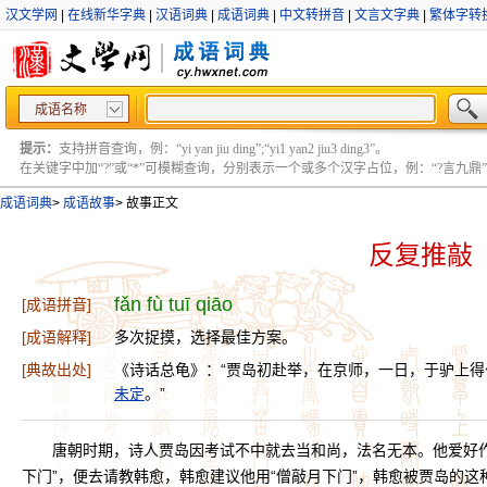
汉文学网
|
在线新华字典
|
汉语词典
|
成语词典
|
中文转拼音
|
文言文字典
|
繁体字转
成语名称
提示：
支持拼音查询，例：“yi yan jiu ding”;“yi1 yan2 jiu3 ding3”。
在关键字中加“?”或“*”可模糊查询，分别表示一个或多个汉字占位，例：“?言九鼎” ;“?言
成语词典
>
成语故事
>
故事正文
反复推敲
fǎn fù tuī qiāo
[成语拼音]
[成语解释]
多次捉摸，选择最佳方案。
[典故出处]
《诗话总龟》：“贾岛初赴举，在京师，一日，于驴上得句
未定
。”
唐朝时期，诗人贾岛因考试不中就去当和尚，法名无本。他爱好
下门”，便去请教韩愈，韩愈建议他用“僧敲月下门”，韩愈被贾岛的这