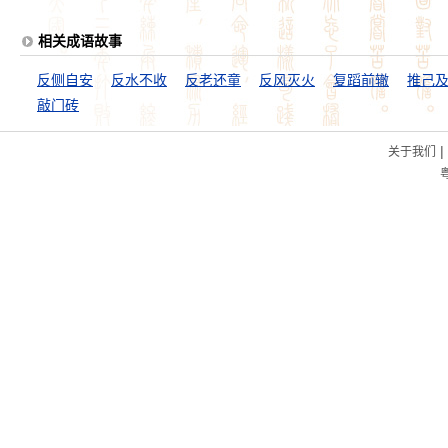
相关成语故事
反侧自安
反水不收
反老还童
反风灭火
复蹈前辙
推己
敲门砖
|
关于我们
粤