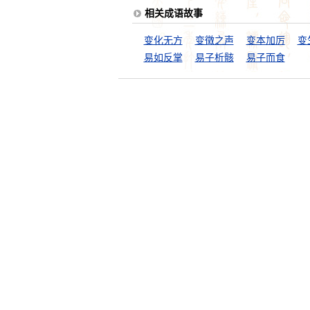
相关成语故事
变化无方
变徵之声
变本加厉
变
易如反掌
易子析骸
易子而食