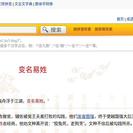
文转拼音
|
文言文字典
|
繁体字转换
首页
|
成
按拼音检索
按部首检索
 jiu3 ding3”。
个汉字占位，例：“?言九鼎” ;“?言?鼎”;“一言??”;“一言*”等。
变名易姓
扁舟浮于江湖，
变名易姓
。”
去做官，辅佐被吴王夫差打败的勾践，他们
发奋图强
，终于使越国强大后
姓
去经商，他劝文种离开说：“狡兔死，走狗烹”。文种不信后被勾践所杀