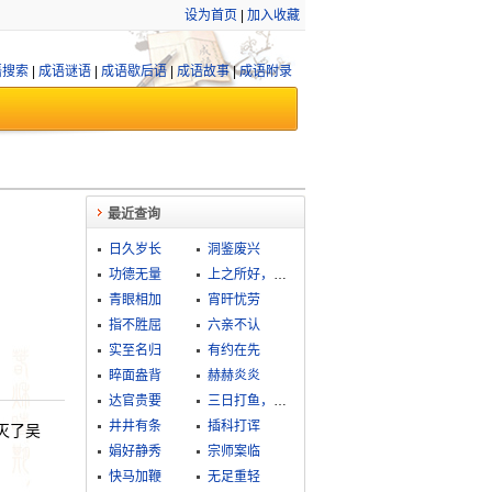
设为首页
|
加入收藏
语搜索
|
成语谜语
|
成语歇后语
|
成语故事
|
成语附录
最近查询
日久岁长
洞鉴废兴
功德无量
上之所好，下必从之
青眼相加
宵旰忧劳
指不胜屈
六亲不认
实至名归
有约在先
睟面盎背
赫赫炎炎
达官贵要
三日打鱼，两日晒网
井井有条
插科打诨
灭了吴
娟好静秀
宗师案临
。
快马加鞭
无足重轻