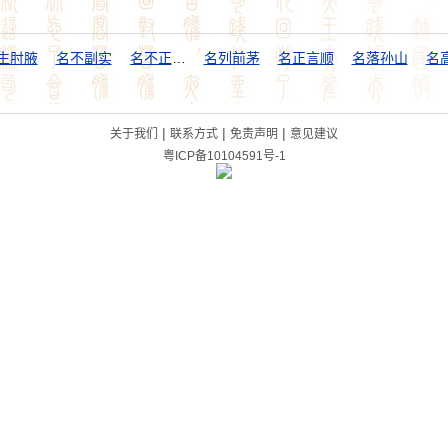
生肘腋
名不副实
名不正，言不顺
名列前茅
名正言顺
名落孙山
名
|
|
|
关于我们
联系方式
免责声明
意见建议
粤ICP备10104591号-1