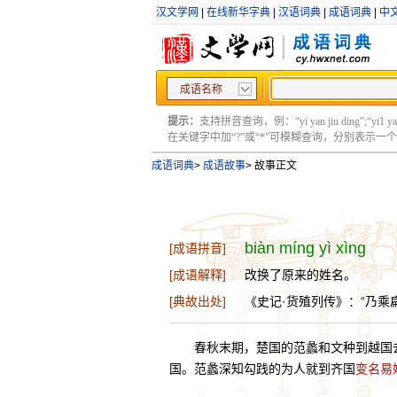
汉文学网
|
在线新华字典
|
汉语词典
|
成语词典
|
中
成语名称
提示：
支持拼音查询，例：“yi yan jiu ding”;“yi1 yan2
在关键字中加“?”或“*”可模糊查询，分别表示一个或多
成语词典
>
成语故事
>
故事正文
biàn míng yì xìng
[成语拼音]
[成语解释]
改换了原来的姓名。
[典故出处]
《史记·货殖列传》：“乃乘
春秋末期，楚国的范蠡和文种到越国
国。范蠡深知勾践的为人就到齐国
变名易