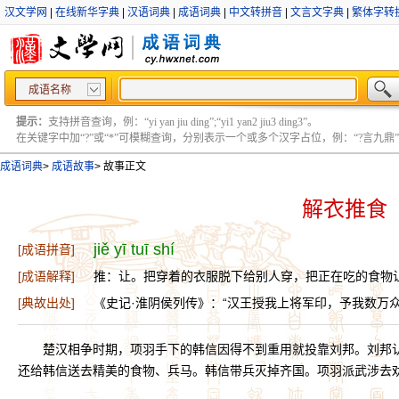
汉文学网
|
在线新华字典
|
汉语词典
|
成语词典
|
中文转拼音
|
文言文字典
|
繁体字转
成语名称
提示：
支持拼音查询，例：“yi yan jiu ding”;“yi1 yan2 jiu3 ding3”。
在关键字中加“?”或“*”可模糊查询，分别表示一个或多个汉字占位，例：“?言九鼎” ;“?言
成语词典
>
成语故事
>
故事正文
解衣推食
jiě yī tuī shí
[成语拼音]
[成语解释]
推：让。把穿着的衣服脱下给别人穿，把正在吃的食物
[典故出处]
《史记·淮阴侯列传》：“汉王授我上将军印，予我数万
楚汉相争时期，项羽手下的韩信因得不到重用就投靠刘邦。刘邦
还给韩信送去精美的食物、兵马。韩信带兵灭掉齐国。项羽派武涉去