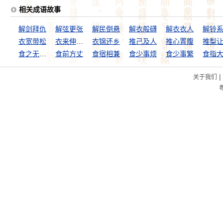
相关成语故事
解剑拜仇
解弦更张
解民倒悬
解衣般礴
解衣衣人
解铃
衣宽带松
衣来伸手，饭来张口
衣锦还乡
推己及人
推心置腹
推梨
食之无味，弃之可惜
食前方丈
食宿相兼
食少事烦
食少事繁
食指
|
关于我们
粤