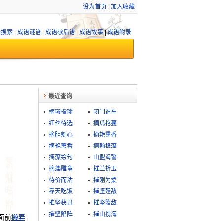
设为首页
|
加入收藏
语搜索
|
成语谜语
|
成语歇后语
|
成语故事
|
成语附录
最近查询
摘瑕指瑜
闭门造车
红丝待选
摘瓜抱蔓
摘胆剜心
摘艳熏香
摘艳薰香
摛翰振藻
摛藻绘句
山盟海誓
摛藻雕章
摧兰折玉
待价而沽
摧刚为柔
靠天吃饭
摧坚殪敌
摧坚获丑
摧坚陷敌
摧坚陷阵
摧山搅海
面前
搬弄