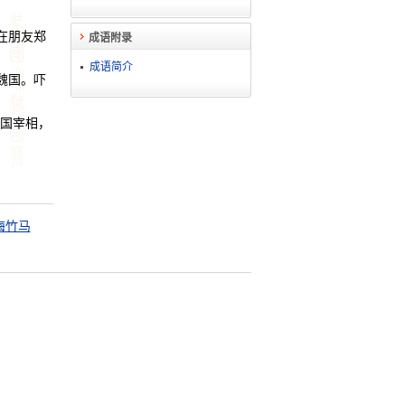
在朋友郑
成语附录
成语简介
魏国。吓
国宰相，
梅竹马