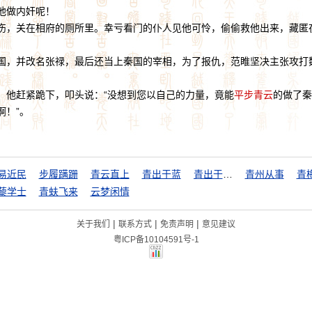
他做内奸呢！
，关在相府的厕所里。幸亏看门的仆人见他可怜，偷偷救他出来，藏匿
，并改名张禄，最后还当上秦国的宰相，为了报仇，范睢坚决主张攻打
，他赶紧跪下，叩头说：“没想到您以自己的力量，竟能
平步青云
的做了秦
啊！”。
易近民
步履蹒跚
青云直上
青出于蓝
青出于蓝而胜于蓝
青州从事
青
藜学士
青蚨飞来
云梦闲情
|
|
|
关于我们
联系方式
免责声明
意见建议
粤ICP备10104591号-1