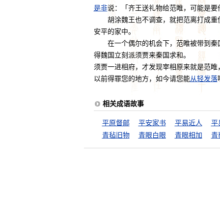
是非
说：「齐王送礼物给范睢，可能是要
胡涂魏王也不调查，就把范离打成重伤
安平的家中。
在一个偶尔的机会下，范睢被带到秦国
得魏国立刻派须贾来秦国求和。
须贾一进相府，才发现宰相原来就是范睢
以前得罪您的地方，如今请您能
从轻发落
相关成语故事
平原督邮
平安家书
平易近人
平
青毡旧物
青眼白眼
青眼相加
青