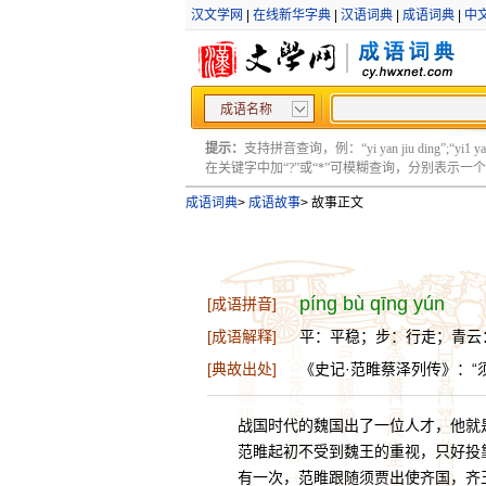
汉文学网
|
在线新华字典
|
汉语词典
|
成语词典
|
中
成语名称
提示：
支持拼音查询，例：“yi yan jiu ding”;“yi1 yan2
在关键字中加“?”或“*”可模糊查询，分别表示一个或多
成语词典
>
成语故事
>
故事正文
píng bù qīng yún
[成语拼音]
[成语解释]
平：平稳；步：行走；青云
[典故出处]
《史记·范睢蔡泽列传》：“
战国时代的魏国出了一位人才，他就
范睢起初不受到魏王的重视，只好投靠
有一次，范睢跟随须贾出使齐国，齐王