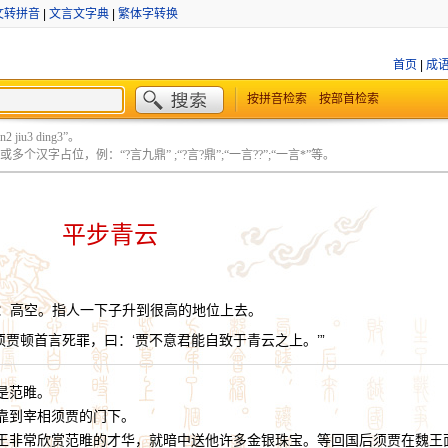
文转拼音
|
文言文字典
|
繁体字转换
首页
|
成
按拼音检索
按部首检索
 jiu3 ding3”。
个汉字占位，例：“?言九鼎” ;“?言?鼎”;“一言??”;“一言*”等。
平步青云
：高空。指人一下子升到很高的地位上去。
须贾顿首言死罪，曰：‘贾不意君能自致于青云之上。’”
是范睢。
到宰相须贾的门下。
非常欣赏范睢的才华，就暗中送他许多金银珠宝。等回国后须贾在魏王