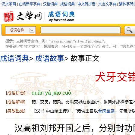
汉文学网
|
在线新华字典
|
汉语词典
|
成语词典
|
中文转拼音
|
文言文字典
|
繁体字转
成语名称
提示：
支持拼音查询，例：“yi yan jiu ding”;“yi1 yan2 jiu3 ding3”。
在关键字中加“?”或“*”可模糊查询，分别表示一个或多个汉字占位，例：“?言九鼎” ;“?言
成语词典
>
成语故事
>
故事正文
犬牙交
quǎn yá jiāo cuò
[成语拼音]
[成语解释]
错：交叉，错杂。比喻交界线很曲折，象狗牙那样参差
[典故出处]
《汉书·中山靖王传》：“诸侯王自以
骨肉至亲
，先帝所
汉高祖刘邦开国之后，分别封功