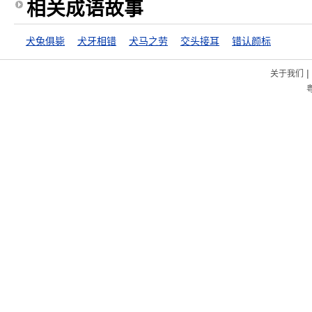
相关成语故事
犬兔俱毙
犬牙相错
犬马之劳
交头接耳
错认颜标
|
关于我们
粤