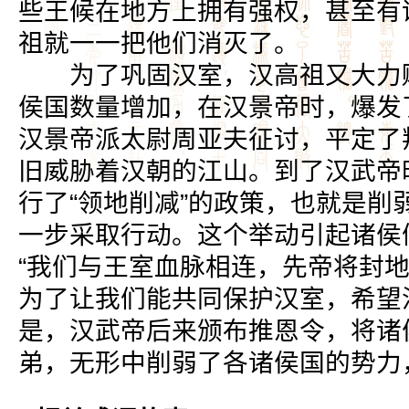
些王候在地方上拥有强权，甚至有
祖就一一把他们消灭了。
为了巩固汉室，汉高祖又大力赐
侯国数量增加，在汉景帝时，爆发
汉景帝派太尉周亚夫征讨，平定了
旧威胁着汉朝的江山。到了汉武帝
行了“领地削减”的政策，也就是削
一步采取行动。这个举动引起诸侯
“我们与王室血脉相连，先帝将封
为了让我们能共同保护汉室，希望
是，汉武帝后来颁布推恩令，将诸
弟，无形中削弱了各诸侯国的势力