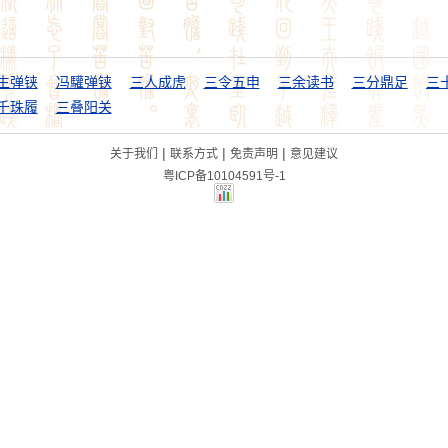
生弹铗
冯驩弹铗
三人成虎
三令五申
三余读书
三分鼎足
千珠履
三叠阳关
|
|
|
关于我们
联系方式
免责声明
意见建议
粤ICP备10104591号-1