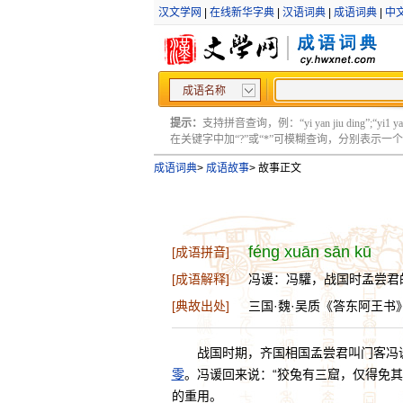
汉文学网
|
在线新华字典
|
汉语词典
|
成语词典
|
中
成语名称
提示：
支持拼音查询，例：“yi yan jiu ding”;“yi1 yan2
在关键字中加“?”或“*”可模糊查询，分别表示一个或多
成语词典
>
成语故事
>
故事正文
féng xuān sān kū
[成语拼音]
[成语解释]
冯谖：冯驩，战国时孟尝君
[典故出处]
三国·魏·吴质《答东阿王书
战国时期，齐国相国孟尝君叫门客冯
零
。冯谖回来说：“狡兔有三窟，仅得免
的重用。