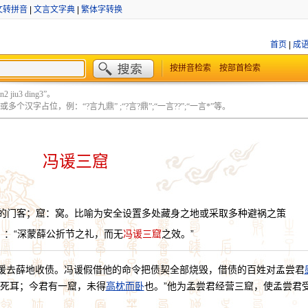
文转拼音
|
文言文字典
|
繁体字转换
首页
|
成
按拼音检索
按部首检索
 jiu3 ding3”。
个汉字占位，例：“?言九鼎” ;“?言?鼎”;“一言??”;“一言*”等。
冯谖三窟
的门客；窟：窝。比喻为安全设置多处藏身之地或采取多种避祸之策
》：“深蒙薛公折节之礼，而无
冯谖三窟
之效。”
谖去薛地收债。冯谖假借他的命令把债契全部烧毁，借债的百姓对孟尝君
其死耳；今君有一窟，未得
高枕而卧
也。”他为孟尝君经营三窟，使孟尝君