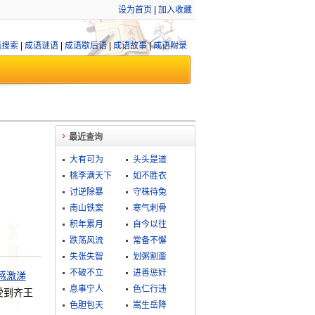
设为首页
|
加入收藏
语搜索
|
成语谜语
|
成语歇后语
|
成语故事
|
成语附录
最近查询
大有可为
头头是道
桃李满天下
如不胜衣
讨逆除暴
守株待兔
南山铁案
寒气刺骨
积年累月
自今以往
跌荡风流
常备不懈
失张失智
划粥割齑
不破不立
进善惩奸
感激涕
息事宁人
色仁行违
受到齐王
色胆包天
嵩生岳降