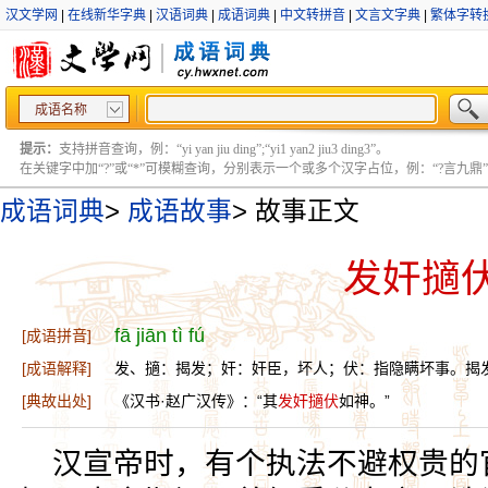
汉文学网
|
在线新华字典
|
汉语词典
|
成语词典
|
中文转拼音
|
文言文字典
|
繁体字转
成语名称
提示：
支持拼音查询，例：“yi yan jiu ding”;“yi1 yan2 jiu3 ding3”。
在关键字中加“?”或“*”可模糊查询，分别表示一个或多个汉字占位，例：“?言九鼎” ;“?言
成语词典
>
成语故事
>
故事正文
发奸擿
fā jiān tì fú
[成语拼音]
[成语解释]
发、擿：揭发；奸：奸臣，坏人；伏：指隐瞒坏事。揭
[典故出处]
《汉书·赵广汉传》：“其
发奸擿伏
如神。”
汉宣帝时，有个执法不避权贵的