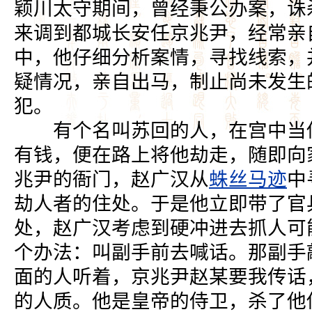
颖川太守期间，曾经秉公办案，诛
来调到都城长安任京兆尹，经常亲
中，他仔细分析案情，寻找线索，
疑情况，亲自出马，制止尚未发生
犯。
有个名叫苏回的人，在宫中当侍
有钱，便在路上将他劫走，随即向
兆尹的衙门，赵广汉从
蛛丝马迹
中
劫人者的住处。于是他立即带了官
处，赵广汉考虑到硬冲进去抓人可
个办法：叫副手前去喊话。那副手
面的人听着，京兆尹赵某要我传话
的人质。他是皇帝的侍卫，杀了他