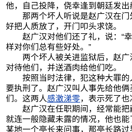
他，自己投降，侥幸逢到朝廷发出
那两个坏人听说是赵广汉在门外
好把人质放了，开门叩头求饶。
赵广汉对他们还了礼，说：“幸
样对你们总有些好处。”
两个坏人被关进监狱后，赵广汉
对待他们，并送酒肉给他们吃。
按照当时法律，犯这种大罪的人
要执刑了。赵广汉叫人事先给他俩
们。这两人
感激涕零
，表示死了也
赵广汉在任职期间，经常能把
就连一般隐藏未露的情况，他也能
某地一个亭长来问事，那亭长路过