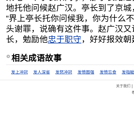
地托他问候赵广汉。亭长到了京城
“界上亭长托你问候我，你为什么不
头谢罪，说确有这件事。赵广汉又
长，勉励他
忠于职守
，好好报效朝
相关成语故事
发上冲冠
发人深省
发怒冲冠
发愤图强
发愤忘食
发指
|
关于我们
粤