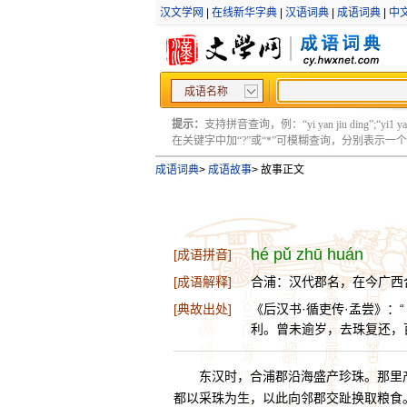
汉文学网
|
在线新华字典
|
汉语词典
|
成语词典
|
中
成语名称
提示：
支持拼音查询，例：“yi yan jiu ding”;“yi1 yan2
在关键字中加“?”或“*”可模糊查询，分别表示一个或多
成语词典
>
成语故事
>
故事正文
hé pǔ zhū huán
[成语拼音]
[成语解释]
合浦：汉代郡名，在今广西
[典故出处]
《后汉书·循吏传·孟尝》
利。曾未逾岁，去珠复还，
东汉时，合浦郡沿海盛产珍珠。那里
都以采珠为生，以此向邻郡交趾换取粮食