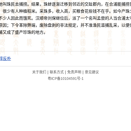
地叫珠民去捕捞。结果，珠蚌逐渐迁移到邻近的交趾郡内，在合浦能捕捞
，很少有人种植稻米。采珠多，收入高，买粮食花些钱不在乎。如今产珠
不少人因此而饿死。汉顺帝刘保继位后，派了一个名叫孟尝的人当合浦太
原因；下令革除弊端，废除盘剥的非法规定，并不准渔民滥捕乱采，以便
浦又成了盛产珍珠的地方。
淳反朴
|
|
|
关于我们
联系方式
免责声明
意见建议
粤ICP备10104591号-1