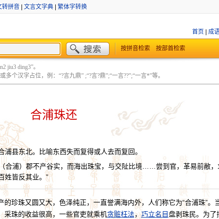
文转拼音
|
文言文字典
|
繁体字转换
首页
|
成
按拼音检索
按部首检索
 jiu3 ding3”。
个汉字占位，例：“?言九鼎” ;“?言?鼎”;“一言??”;“一言*”等。
合浦珠还
合浦县东北。比喻东西失而复得或人去而复回。
：“（合浦）郡不产谷实，而海出珠宝，与交阯比境……尝到官，革易前敝，
百姓皆反其业。”
产的珍珠又圆又大，色泽纯正，一直誉满海内外，人们称它为“合浦珠”。
。采珠的收益很高，一些官吏就乘机
贪赃枉法
，
巧立名目
盘剥珠民。为了