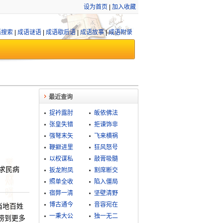
设为首页
|
加入收藏
语搜索
|
成语谜语
|
成语歇后语
|
成语故事
|
成语附录
最近查询
捉衿露肘
皈依佛法
张皇失错
拒谏饰非
强弩末矢
飞来横祸
鞭擗进里
狂风怒号
以权谋私
敲膏吸髓
求民病
扳龙附凤
割席断交
照单全收
陷入僵局
宿弊一清
坚壁清野
博古通今
音容宛在
当地百姓
一秉大公
独一无二
捞到更多