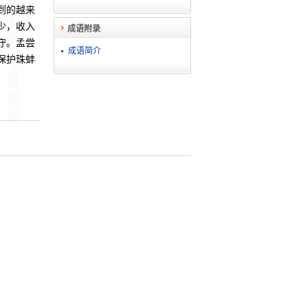
到的越来
少，收入
成语附录
守。孟尝
成语简介
保护珠蚌