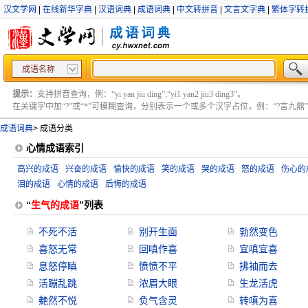
汉文学网
|
在线新华字典
|
汉语词典
|
成语词典
|
中文转拼音
|
文言文字典
|
繁体字转
成语名称
提示：
支持拼音查询，例：“yi yan jiu ding”;“yi1 yan2 jiu3 ding3”。
在关键字中加“?”或“*”可模糊查询，分别表示一个或多个汉字占位，例：“?言九鼎” ;“?言
成语词典
>
成语分类
心情成语索引
高兴的成语
兴奋的成语
愉快的成语
笑的成语
哭的成语
怒的成语
伤心的
泪的成语
心情的成语
后悔的成语
“
生气的成语
”列表
不死不活
别开生面
勃然变色
喜怒无常
回嗔作喜
宜嗔宜喜
息怒停瞋
愤愤不平
拂袖而去
活蹦乱跳
浓眉大眼
生龙活虎
艴然不悦
负气含灵
转嗔为喜