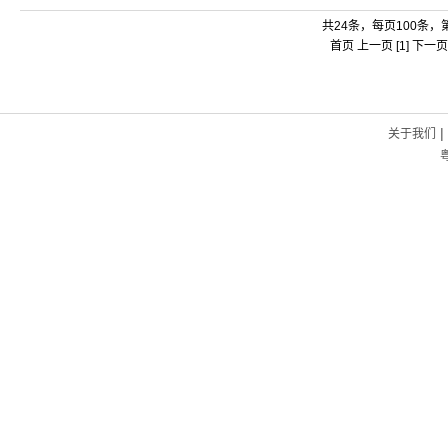
共24条，每页100条，第
首页 上一页 [1] 下一
|
关于我们
粤